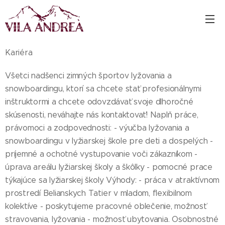
Kariéra
Všetci nadšenci zimných športov lyžovania a
snowboardingu, ktorí sa chcete stať profesionálnymi
inštruktormi a chcete odovzdávať svoje dlhoročné
skúsenosti, neváhajte nás kontaktovať! Naplň práce,
právomoci a zodpovednosti: - výučba lyžovania a
snowboardingu v lyžiarskej škole pre deti a dospelých -
príjemné a ochotné vystupovanie voči zákazníkom -
úprava areálu lyžiarskej školy a škôlky - pomocné prace
týkajúce sa lyžiarskej školy Výhody: - práca v atraktívnom
prostredí Belianskych Tatier v mladom, flexibilnom
kolektíve - poskytujeme pracovné oblečenie, možnosť
stravovania, lyžovania - možnosť ubytovania. Osobnostné