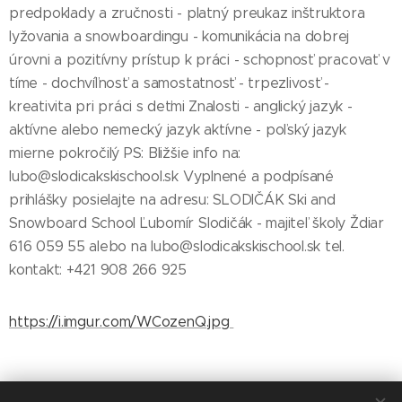
predpoklady a zručnosti - platný preukaz inštruktora
lyžovania a snowboardingu - komunikácia na dobrej
úrovni a pozitívny prístup k práci - schopnosť pracovať v
tíme - dochvíľnosť a samostatnosť - trpezlivosť -
kreativita pri práci s deťmi Znalosti - anglický jazyk -
aktívne alebo nemecký jazyk aktívne - poľský jazyk
mierne pokročilý PS: Bližšie info na:
lubo@slodicakskischool.sk Vyplnené a podpísané
prihlášky posielajte na adresu: SLODIČÁK Ski and
Snowboard School Ľubomír Slodičák - majiteľ školy Ždiar
616 059 55 alebo na lubo@slodicakskischool.sk tel.
kontakt: +421 908 266 925
https://i.imgur.com/WCozenQ.jpg